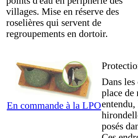
points d'eau en périphérie des
villages. Mise en réserve des
roselières qui servent de
regroupements en dortoir.
Protectio
Dans les 
place de 
entendu, 
En commande à la LPO
hirondell
posés dan
Ces endro