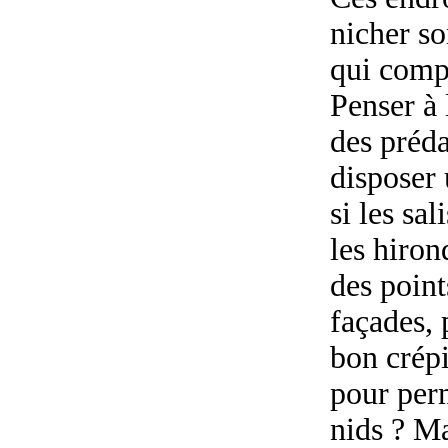
nicher so
qui comp
Penser à 
des préd
disposer 
si les sa
les hiron
des point
façades, 
bon crépi
pour perm
nids ? Ma