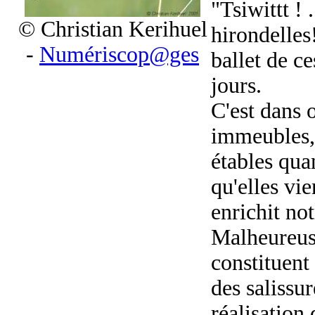
"Tsiwittt ! .
© Christian Kerihuel
hirondelles
-
Numériscop@ges
ballet de c
jours.
C'est dans 
immeubles, 
étables quan
qu'elles vi
enrichit not
Malheureuse
constituent
des salissu
réalisation